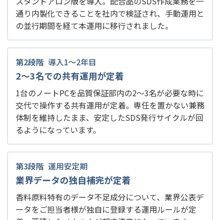
スタンドアロン版を導入。配合品のSDS作成業務を一
通り内製化できることを社内で検証され、手動運用と
の並行期間を経て本運用に移行されました。
第2段階
導入1～2年目
2～3名での共有運用が定着
1台のノートPCを品質保証部内の2～3名が必要な時に
交代で操作する共有運用が定着。専任を置かない兼務
体制を維持したまま、安定したSDS発行サイクルが回
るようになっています。
第3段階
運用安定期
業界データの独自補完が定着
香料原料特有のデータ不足成分について、業界公表デ
ータをご担当者様が独自に登録する運用ルールが定