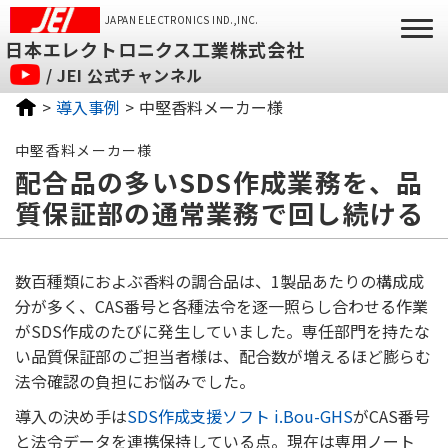
JAPAN ELECTRONICS IND.,INC.
日本エレクトロニクス工業株式会社
/ JEI 公式チャンネル
導入事例
中堅香料メーカー様
中堅香料メーカー様
配合品の多いSDS作成業務を、品
質保証部の通常業務で回し続ける
数百種類におよぶ香料の調合品は、1製品あたりの構成成
分が多く、CAS番号と各種法令を逐一照らし合わせる作業
がSDS作成のたびに発生していました。専任部門を持たな
い品質保証部のご担当者様は、配合数が増えるほど膨らむ
法令確認の負担にお悩みでした。
導入の決め手は
SDS作成支援ソフト i.Bou-GHS
がCAS番号
と法令データを連携保持している点。現在は専用ノート