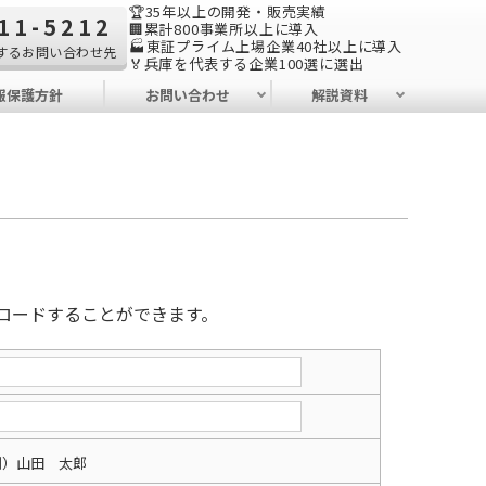
🏆35年以上の開発・販売実績
11-5212
🏢累計800事業所以上に導入
🏭東証プライム上場企業40社以上に導入
するお問い合わせ先
🏅兵庫を代表する企業100選に選出
報保護方針
お問い合わせ
解説資料
ロードすることができます。
例）山田 太郎