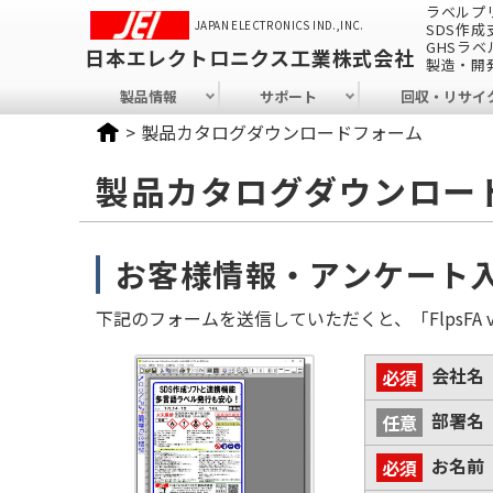
ラベルプ
JAPAN ELECTRONICS IND.,INC.
SDS作
GHSラ
日本エレクトロニクス工業株式会社
製造・開
製品情報
サポート
回収・リサイ
製品カタログダウンロードフォーム
製品カタログダウンロー
お客様情報・アンケート
下記のフォームを送信していただくと、「
FlpsFA 
会社名
部署名
お名前