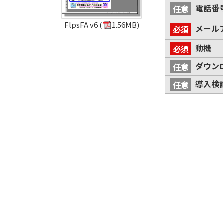
電話番
FlpsFA v6
(
1.56MB)
メール
動機
ダウン
導入検