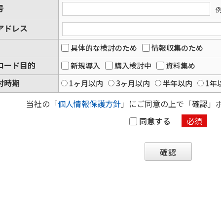
号
例
アドレス
具体的な検討のため
情報収集のため
ロード目的
新規導入
購入検討中
資料集め
討時期
1ヶ月以内
3ヶ月以内
半年以内
1年
当社の「
個人情報保護方針
」にご同意の上で「確認」
同意する
必須